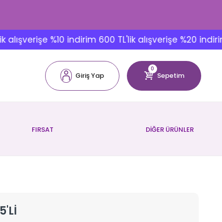
şverişe %10 indirim 600 TL'lik alışverişe %20 indirim
0
Giriş Yap
Sepetim
FIRSAT
DİĞER ÜRÜNLER
'Lİ