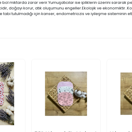
l miktarda zarar verir.Yumuşatıcılar ise ipliklerin üzerini sararak ped
ecidir, doğayı korur, atık oluşumunu engeller.Ekolojik ve ekonomiktir
abi tutulmadığı için kanser, endometriozis ve iyileşme sisteminin etk