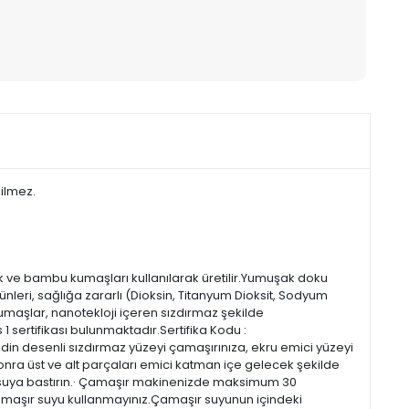
dilmez.
 ve bambu kumaşları kullanılarak üretilir.Yumuşak doku
leri, sağlığa zararlı (Dioksin, Titanyum Dioksit, Sodyum
maşlar, nanotekloji içeren sızdırmaz şekilde
 sertifikası bulunmaktadır.Sertifika Kodu :
Pedin desenli sızdırmaz yüzeyi çamaşırınıza, ekru emici yüzeyi
 sonra üst ve alt parçaları emici katman içe gelecek şekilde
suya bastırın.· Çamaşır makinenizde maksimum 30
amaşır suyu kullanmayınız.Çamaşır suyunun içindeki