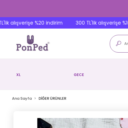
alışverişe %20 indirim
300 TL'lik alışverişe %10 ind
XL
GECE
Ana Sayfa
DİĞER ÜRÜNLER