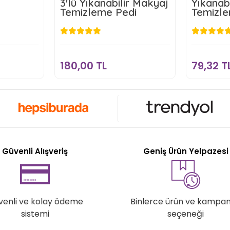
3'lü Yıkanabilir Makyaj
Yıkanab
Temizleme Pedi
Temizle
L
180,00 TL
kle
Sepete Ekle
180,00 TL
79,32 T
Güvenli Alışveriş
Geniş Ürün Yelpazesi
venli ve kolay ödeme
Binlerce ürün ve kampa
sistemi
seçeneği