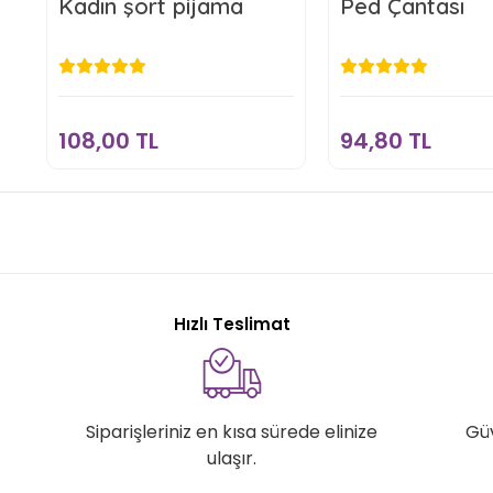
Kadın şort pijama
Ped Çantası
108,00 TL
94,80 T
Sepete Ekle
Sepete E
108,00 TL
94,80 TL
Hızlı Teslimat
Siparişleriniz en kısa sürede elinize
Gü
ulaşır.