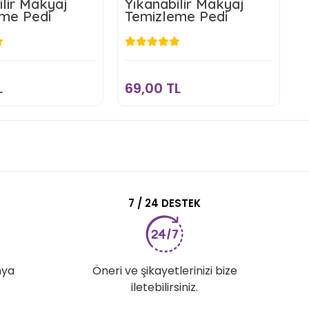
ilir Makyaj
Yıkanabilir Makyaj
3
me Pedi
Temizleme Pedi
T
79,32 TL
69,00 TL
Sepete Ekle
Sepete Ekle
L
69,00 TL
2
7 / 24 DESTEK
nya
Öneri ve şikayetlerinizi bize
iletebilirsiniz.