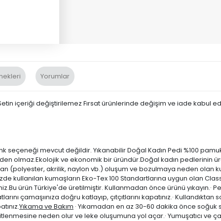
nekleri
Yorumlar
in içeriği değiştirilemez Fırsat ürünlerinde değişim ve iade kabul e
nk seçeneği mevcut değildir. Yıkanabilir Doğal Kadın Pedi %100 pamuk
en olmaz.Ekolojik ve ekonomik bir üründür.Doğal kadın pedlerinin ürün
n (polyester, akrilik, naylon vb.) oluşum ve bozulmaya neden olan ku
de kullanılan kumaşların Eko-Tex 100 Standartlarına uygun olan Class 1
iniz.Bu ürün Türkiye'de üretilmiştir. Kullanmadan önce ürünü yıkayın.· 
tlarını çamaşıınıza doğru katlayıp, çıtçıtlarını kapatınız.· Kullandıktan
atınız.
Yıkama ve Bakım
· Yıkamadan en az 30-60 dakika önce soğuk 
itlenmesine neden olur ve leke oluşumuna yol açar.· Yumuşatıcı ve ç