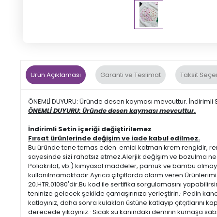
Ürün Açıklaması
Garanti ve Teslimat
Taksit Seçe
ÖNEMLİ DUYURU: Üründe desen kayması mevcuttur. İndirimli Set
ÖNEMLİ DUYURU: Üründe desen kayması mevcuttur.
İndirimli Setin içeriği değiştirilemez
Fırsat ürünlerinde değişim ve iade kabul edilmez.
Bu üründe tene temas eden emici katman krem ​​rengidir, re
sayesinde sizi rahatsız etmez.Alerjik değişim ve bozulma ned
Poliakrilat, vb.) kimyasal maddeler, pamuk ve bambu olmaya
kullanılmamaktadır.Ayrıca çıtçıtlarda alarm veren.Ürünlerimiz
20.HTR.01080'dir.Bu kod ile sertifika sorgulamasını yapabilirs
teninize gelecek şekilde çamaşırınıza yerleştirin.· Pedin kana
katlayınız, daha sonra kulakları üstüne katlayıp çıtçıtlarını kap
derecede yıkayınız.· Sıcak su kanındaki demirin kumaşa sab