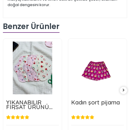
doğal dengesini korur.
Benzer Ürünler
YIKANABİLİR
Kadın şort pijama
FIRSAT ÜRÜNÜ
5'Lİ
279,00 TL
108,00 TL
Sepete Ekle
Sepete Ekle