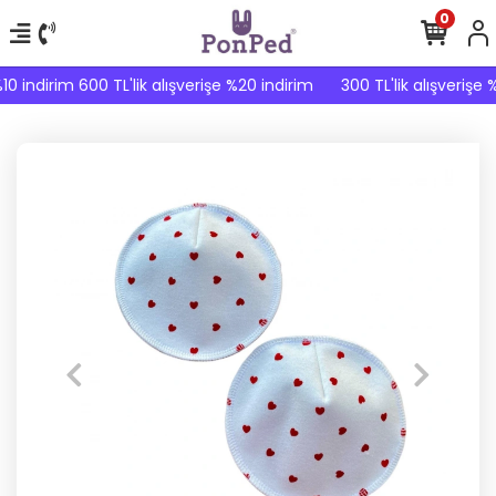
0
10 indirim 600 TL'lik alışverişe %20 indirim
300 TL'lik alışverişe %