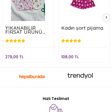
YIKANABİLİR
Kadın şort pijama
FIRSAT ÜRÜNÜ
5'Lİ
279,00 TL
108,00 TL
Sepete Ekle
Sepete Ekle
279,00 TL
108,00 TL
Hızlı Teslimat