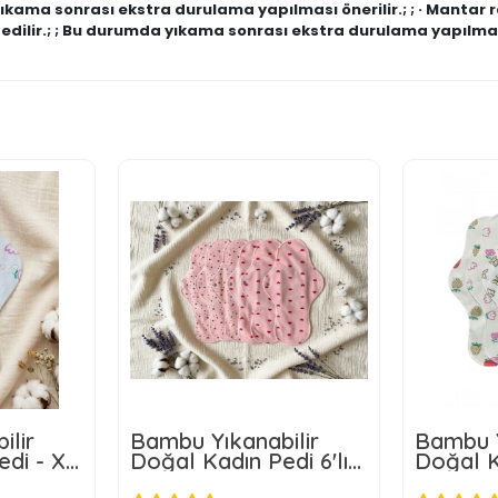
yıkama sonrası ekstra durulama yapılması önerilir.; ; · Mantar r
 edilir.; ; Bu durumda yıkama sonrası ekstra durulama yapılmal
ilir
Bambu Yıkanabilir
Bambu Y
edi - XL
Doğal Kadın Pedi 6'lı
Doğal Ka
a
Xl Boyut
(XL BO