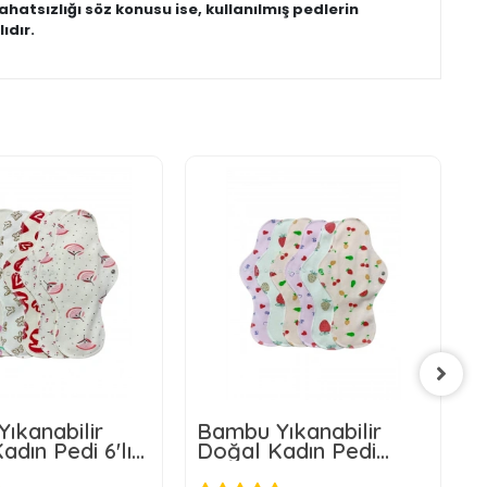
ahatsızlığı söz konusu ise, kullanılmış pedlerin
ıdır.
ıkanabilir
Bambu Yıkanabilir
B
dın Pedi 6'lı
Doğal Kadın Pedi
D
Y)
6'(XL)
(