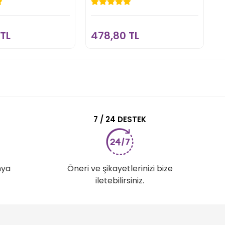
78,80 TL
478,80 TL
Sepete Ekle
Sepete Ekle
TL
478,80 TL
7
7 / 24 DESTEK
nya
Öneri ve şikayetlerinizi bize
iletebilirsiniz.