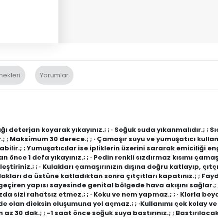
nekleri
Yorumlar
 deterjan koyarak yıkayınız.; ; · Soğuk suda yıkanmalıdır.; ; 
.; ; Maksimum 30 derece.; ; · Çamaşır suyu ve yumuşatıcı kull
bilir.; ; Yumuşatıcılar ise ipliklerin üzerini sararak emiciliği e
n önce 1 defa yıkayınız.; ; · Pedin renkli sızdırmaz kısımı çama
iriniz.; ; · Kulakları çamaşırınızın dışına doğru katlayıp, çıtçı
ulakları da üstüne katladıktan sonra çıtçıtları kapatınız.; ; Fay
eçiren yapısı sayesinde genital bölgede hava akışını sağlar.; ; ·
zda sizi rahatsız etmez.; ; · Koku ve nem yapmaz.; ; · Klorla be
dde olan dioksin oluşumuna yol açmaz.; ; ·Kullanımı çok kolay v
 en az 30 dak.; ; -1 saat önce soğuk suya bastırınız.; ; Bastırıla