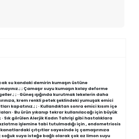
Sıcak su kandaki demirin kumaşın üstüne
anmayınız.; ; Çamaşır suyu kumaşın kolay deforme
ngeller.; ; · Güneş ışığında kurutmak lekelerin daha
şırınıza, krem renkli petek şeklindeki yumuşak emici
tları kapatınız.; ; · Kullandıktan sonra emici kısım içe
daları · Bu ürün yıkanıp tekrar kullanılacağı için büyük
 Sık görülen Alerjik Kadın Tahrişi gibi hastalıklara
yazlatma işlemine tabi tutulmadığı için , endometriosis
e kanatlardaki çıtçıtlar sayesinde iç çamaşırınıza
cak soğuk suya isteğe bağlı olarak çok az limon suyu