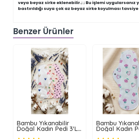
veya beyaz sirke eklenebilir.; ; Bu işlemi uygularsanız 
bastırıldığı suya çok az beyaz sirke koyulması tavsiye
Benzer Ürünler
Bambu Yıkanabilir
Bambu Yıkanab
Doğal Kadın Pedi 3'LÜ
Doğal Kadın P
XL BOYUT (Ekstra
BOYUT (Ekstr