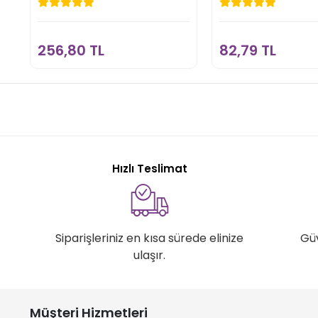
Büyük)
Büyük)
256,80 TL
82,79 T
Sepete Ekle
Sepete E
256,80 TL
82,79 TL
Hızlı Teslimat
Siparişleriniz en kısa sürede elinize
Gü
ulaşır.
Müşteri Hizmetleri