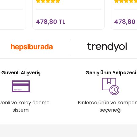
L
478,80 TL
4
kle
Sepete Ekle
478,80 TL
478,80 
Güvenli Alışveriş
Geniş Ürün Yelpazesi
venli ve kolay ödeme
Binlerce ürün ve kampa
sistemi
seçeneği