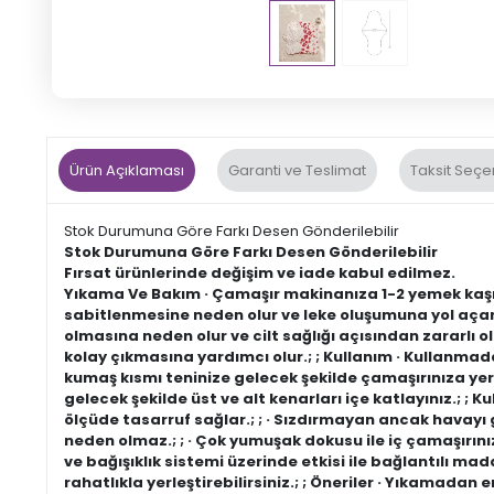
Ürün Açıklaması
Garanti ve Teslimat
Taksit Seçe
Stok Durumuna Göre Farkı Desen Gönderilebilir
Stok Durumuna Göre Farkı Desen Gönderilebilir
Fırsat ürünlerinde değişim ve iade kabul edilmez.
Yıkama Ve Bakım · Çamaşır makinanıza 1-2 yemek kaşığı
sabitlenmesine neden olur ve leke oluşumuna yol açar
olmasına neden olur ve cilt sağlığı açısından zararlı ola
kolay çıkmasına yardımcı olur.; ; Kullanım · Kullanmada
kumaş kısmı teninize gelecek şekilde çamaşırınıza yerleşt
gelecek şekilde üst ve alt kenarları içe katlayınız.; ; K
ölçüde tasarruf sağlar.; ; · Sızdırmayan ancak havayı g
neden olmaz.; ; · Çok yumuşak dokusu ile iç çamaşırını
ve bağışıklık sistemi üzerinde etkisi ile bağlantılı ma
rahatlıkla yerleştirebilirsiniz.; ; Öneriler · Yıkamadan