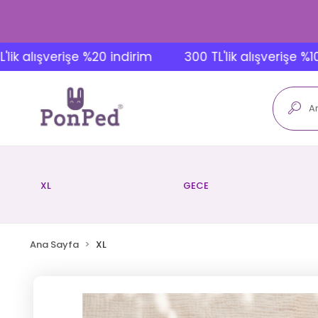
lışverişe %20 indirim
300 TL'lik alışverişe %10 indi
XL
GECE
Ana Sayfa
XL