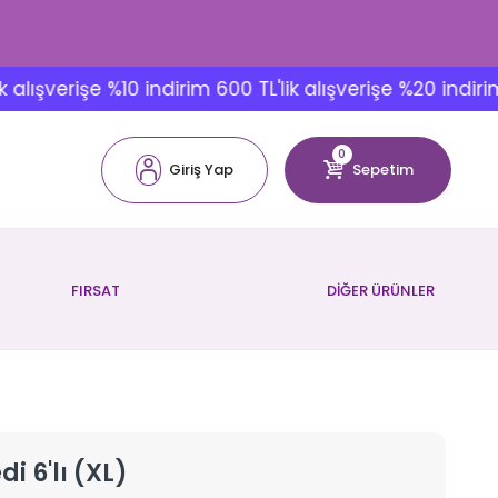
verişe %10 indirim 600 TL'lik alışverişe %20 indirim
0
Giriş Yap
Sepetim
FIRSAT
DİĞER ÜRÜNLER
i 6'lı (XL)