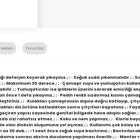
nekleri
Yorumlar
 deterjan koyarak yıkayınız.; ; · Soğuk suda yıkanmalıdır.; ; 
.; ; Maksimum 30 derece.; ; · Çamaşır suyu ve yumuşatıcı kull
bilir.; ; Yumuşatıcılar ise ipliklerin üzerini sararak emiciliği e
n önce 1 defa yıkayınız.; ; · Pedin renkli sızdırmaz kısımı çama
iriniz.; ; · Kulakları çamaşırınızın dışına doğru katlayıp, çıtçı
ulakları da üstüne katladıktan sonra çıtçıtları kapatınız.; ; Fay
eçiren yapısı sayesinde genital bölgede hava akışını sağlar.; ; ·
zda sizi rahatsız etmez.; ; · Koku ve nem yapmaz.; ; · Klorla be
dde olan dioksin oluşumuna yol açmaz.; ; ·Kullanımı çok kolay v
 en az 30 dak.; ; -1 saat önce soğuk suya bastırınız.; ; Bastırıla
yıkama sonrası ekstra durulama yapılması önerilir.; ; · Mantar r