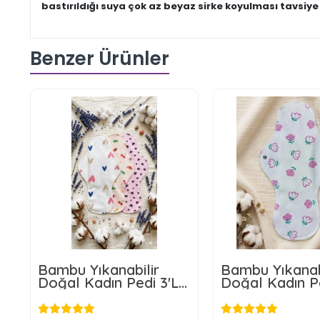
bastırıldığı suya çok az beyaz sirke koyulması tavsiye
Benzer Ürünler
Bambu Yıkanabilir
Bambu Yıkanab
Doğal Kadın Pedi 3'LÜ
Doğal Kadın P
XL BOYUT (Ekstra
BOYUT (Ekstr
Büyük)
Büyük)
256,80 TL
82,79 T