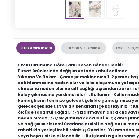
Ürün Açıklaması
Garanti ve Teslimat
Taksit Seçe
Stok Durumuna Göre Farkı Desen Gönderilebilir
Fırsat ürünlerinde değişim ve iade kabul edilmez.
Yıkama Ve Bakım · Çamaşır makinanıza 1-2 yemek kaşığı
sabitlenmesine neden olur ve leke oluşumuna yol açar
olmasına neden olur ve cilt sağlığı açısından zararlı ola
kolay çıkmasına yardımcı olur.; ; Kullanım · Kullanmada
kumaş kısmı teninize gelecek şekilde çamaşırınıza yerleşt
gelecek şekilde üst ve alt kenarları içe katlayınız.; ; K
ölçüde tasarruf sağlar.; ; · Sızdırmayan ancak havayı g
neden olmaz.; ; · Çok yumuşak dokusu ile iç çamaşırını
ve bağışıklık sistemi üzerinde etkisi ile bağlantılı ma
rahatlıkla yerleştirebilirsiniz.; ; Öneriler · Yıkamadan
veya beyaz sirke eklenebilir.; ; Bu işlemi uygularsanız 