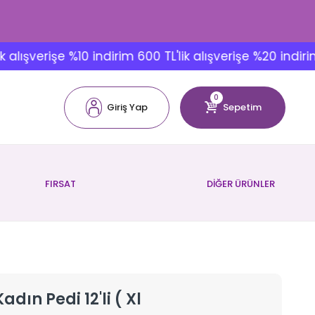
şverişe %10 indirim 600 TL'lik alışverişe %20 indirim
0
Giriş Yap
Sepetim
FIRSAT
DİĞER ÜRÜNLER
ın Pedi 12'li ( Xl