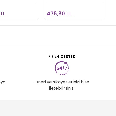
Sepete Ekle
Sepete Ekle
TL
478,80 TL
4
7 / 24 DESTEK
nya
Öneri ve şikayetlerinizi bize
iletebilirsiniz.