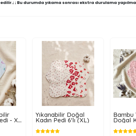
 edilir.; ; Bu durumda yıkama sonrası ekstra durulama yapılmal
ilir
Yıkanabilir Doğal
Bambu Y
edi - XL
Kadın Pedi 6'lı (XL)
Doğal Ka
a
Xl Boyu
L
478,80 TL
4