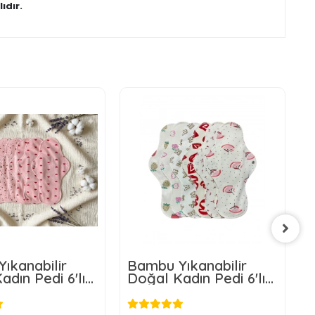
ıdır.
ıkanabilir
Bambu Yıkanabilir
B
dın Pedi 6'lı
Doğal Kadın Pedi 6'lı
D
t
(XL BOY)
6
78,80 TL
478,80 TL