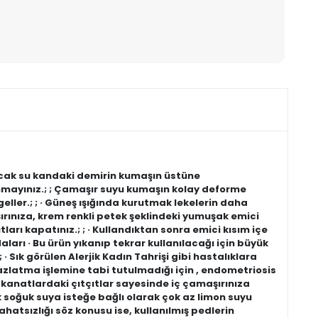
Sıcak su kandaki demirin kumaşın üstüne
anmayınız.; ; Çamaşır suyu kumaşın kolay deforme
ngeller.; ; · Güneş ışığında kurutmak lekelerin daha
şırınıza, krem renkli petek şeklindeki yumuşak emici
tları kapatınız.; ; · Kullandıktan sonra emici kısım içe
daları · Bu ürün yıkanıp tekrar kullanılacağı için büyük
 Sık görülen Alerjik Kadın Tahrişi gibi hastalıklara
yazlatma işlemine tabi tutulmadığı için , endometriosis
e kanatlardaki çıtçıtlar sayesinde iç çamaşırınıza
cak soğuk suya isteğe bağlı olarak çok az limon suyu
ahatsızlığı söz konusu ise, kullanılmış pedlerin