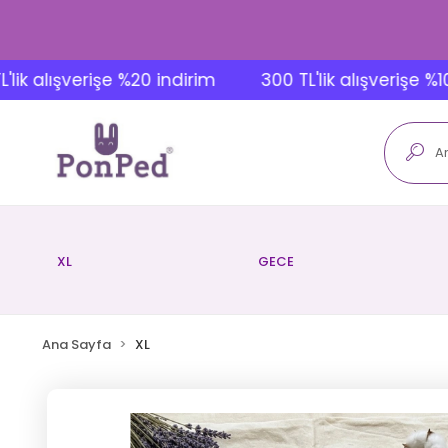
alışverişe %20 indirim
300 TL'lik alışverişe %10 indi
XL
GECE
Ana Sayfa
XL