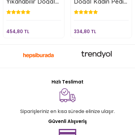
Yıkanabilir Doğal
Doğal Kadın Pedi
Kadın Pedi 6'lı
3'lü Set
454,80 TL
334,80 TL
(NORMAL) - Fırsat
Set
Sepete Ekle
Sepete Ekle
454,80 TL
334,80 TL
Hızlı Teslimat
Siparişleriniz en kısa sürede elinize ulaşır.
Güvenli Alışveriş