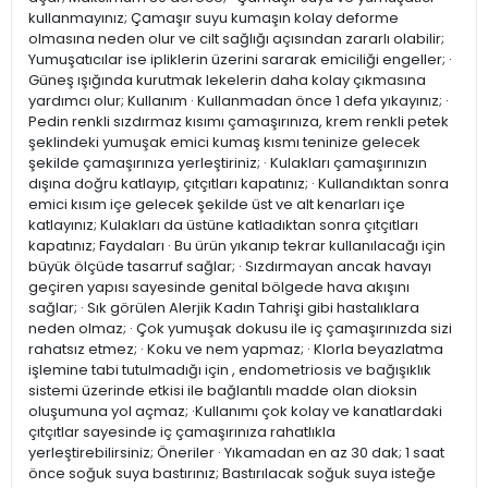
kullanmayınız; Çamaşır suyu kumaşın kolay deforme
olmasına neden olur ve cilt sağlığı açısından zararlı olabilir;
Yumuşatıcılar ise ipliklerin üzerini sararak emiciliği engeller; ·
Güneş ışığında kurutmak lekelerin daha kolay çıkmasına
yardımcı olur; Kullanım · Kullanmadan önce 1 defa yıkayınız; ·
Pedin renkli sızdırmaz kısımı çamaşırınıza, krem renkli petek
şeklindeki yumuşak emici kumaş kısmı teninize gelecek
şekilde çamaşırınıza yerleştiriniz; · Kulakları çamaşırınızın
dışına doğru katlayıp, çıtçıtları kapatınız; · Kullandıktan sonra
emici kısım içe gelecek şekilde üst ve alt kenarları içe
katlayınız; Kulakları da üstüne katladıktan sonra çıtçıtları
kapatınız; Faydaları · Bu ürün yıkanıp tekrar kullanılacağı için
büyük ölçüde tasarruf sağlar; · Sızdırmayan ancak havayı
geçiren yapısı sayesinde genital bölgede hava akışını
sağlar; · Sık görülen Alerjik Kadın Tahrişi gibi hastalıklara
neden olmaz; · Çok yumuşak dokusu ile iç çamaşırınızda sizi
rahatsız etmez; · Koku ve nem yapmaz; · Klorla beyazlatma
işlemine tabi tutulmadığı için , endometriosis ve bağışıklık
sistemi üzerinde etkisi ile bağlantılı madde olan dioksin
oluşumuna yol açmaz; ·Kullanımı çok kolay ve kanatlardaki
çıtçıtlar sayesinde iç çamaşırınıza rahatlıkla
yerleştirebilirsiniz; Öneriler · Yıkamadan en az 30 dak; 1 saat
önce soğuk suya bastırınız; Bastırılacak soğuk suya isteğe